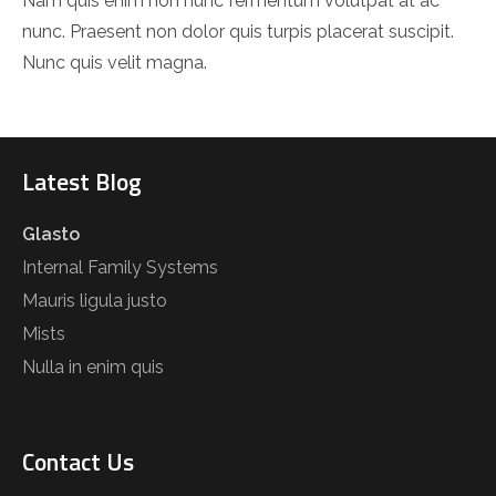
Nam quis enim non nunc fermentum volutpat at ac
nunc. Praesent non dolor quis turpis placerat suscipit.
Nunc quis velit magna.
Latest Blog
Glasto
Internal Family Systems
Mauris ligula justo
Mists
Nulla in enim quis
Contact Us