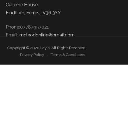
Cullerne House,
Findhorn, Forres, IV36 3YY
Phone:07787957021
Email:
mcleodonline@gmail.com
Copyright © 2020 Layla. All Rights Reserved.
Privacy Policy
Terms & Conditions